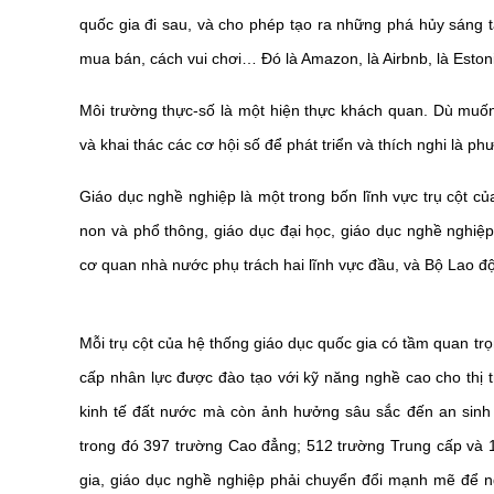
quốc gia đi sau, và cho phép tạo ra những phá hủy sáng t
mua bán, cách vui chơi… Đó là Amazon, là Airbnb, là Esto
Môi trường thực-số là một hiện thực khách quan. Dù muốn
và khai thác các cơ hội số để phát triển và thích nghi là ph
Giáo dục nghề nghiệp là một trong bốn lĩnh vực trụ cột c
non và phổ thông, giáo dục đại học, giáo dục nghề nghiệ
cơ quan nhà nước phụ trách hai lĩnh vực đầu, và Bộ Lao độ
Mỗi trụ cột của hệ thống giáo dục quốc gia có tầm quan t
cấp nhân lực được đào tạo với kỹ năng nghề cao cho thị t
kinh tế đất nước mà còn ảnh hưởng sâu sắc đến an sinh 
trong đó 397 trường Cao đẳng; 512 trường Trung cấp và 
gia, giáo dục nghề nghiệp phải chuyển đổi mạnh mẽ để ng