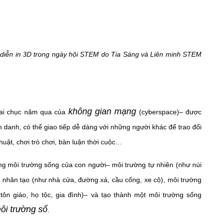
 diễn in 3D trong ngày hội STEM do Tia Sáng và Liên minh STEM
không gian mạng
hai chục năm qua của
(cyberspace)– được
nh danh, có thể giao tiếp dễ dàng với những người khác để trao đổi
thuật, chơi trò chơi, bàn luận thời cuộc…
ng môi trường sống của con người– môi trường tự nhiên (như núi
ng nhân tạo (như nhà cửa, đường xá, cầu cống, xe cộ), môi trường
 tôn giáo, họ tộc, gia đình)– và tạo thành một môi trường sống
ôi trường số
.