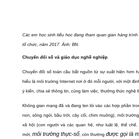
Các em học sinh tiểu học đang tham quan gian hàng trình
tổ chức, năm 2017. Ảnh: BN.
Chuyển đổi số và
giáo dục nghề nghiệp
Chuyển đổi số toàn cầu bắt nguồn từ sự xuất hiện hơn 
hiểu là môi trường Internet nơi ở đó mỗi người, với một đị
ý kiến, chia sẻ thông tin, cùng làm việc, thưởng thức nghệ 
Không gian mạng đã và đang len lỏi vào các hợp phần tro
non, sông ngòi, bầu trời, cây cối, chim muông), môi trườ
xã hội (con người và các quan hệ, như luật lệ, thể chế,
môi trường thực-số
được gọi là m
mới,
, còn thường