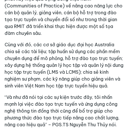
(Communities of Practice) về nâng cao năng lực cho
cán bộ quản lý, giảng viên, cán bộ hỗ trợ trong đào
tạo trực tuyến và chuyển đổi số như trong thời gian
qua RMIT đã triển khai thực hiện được một số tọa
đàm chuyên sâu.
Cùng với đó, các cơ sở giáo dục đại học Australia
chia sẻ các tài liệu; tập huấn sử dụng các phần mềm
chuyên dụng để mô phỏng, hỗ trợ đào tạo trực tuyến;
xây dựng hệ thống quản lý học tập và quản lý nội dung
học tập trực tuyến (LMS và LCMS); chia sẻ kinh
nghiệm sư phạm, các kỹ năng giúp cho giảng viên và
sinh viên Việt Nam học tập trực tuyến hiệu quả.
“Và như đã nói tại các sự kiện trước đây, tôi nhấn
mạnh lại việc đào tạo trực tuyến và ứng dụng công
nghệ thông tin đồng thời cũng để bổ trợ giúp cho
phương thức đào tạo trực tiếp nâng cao chất lượng,
nâng cao hiệu quả” – PGS.TS Nguyễn Thu Thủy nói.